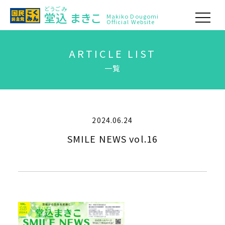
どうごみ
堂込
まきこ
Makiko Dougomi
Official Website
ARTICLE LIST
一覧
2024.06.24
SMILE NEWS vol.16