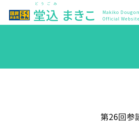
どうごみ
堂込
まきこ
Makiko Dougo
Official Websit
第26回